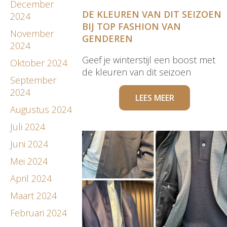
December
DE KLEUREN VAN DIT SEIZOEN
2024
BIJ TOP FASHION VAN
November
GENDEREN
2024
Geef je winterstijl een boost met
Oktober 2024
de kleuren van dit seizoen
September
2024
LEES MEER
Augustus 2024
Juli 2024
Juni 2024
Mei 2024
April 2024
Maart 2024
Februari 2024