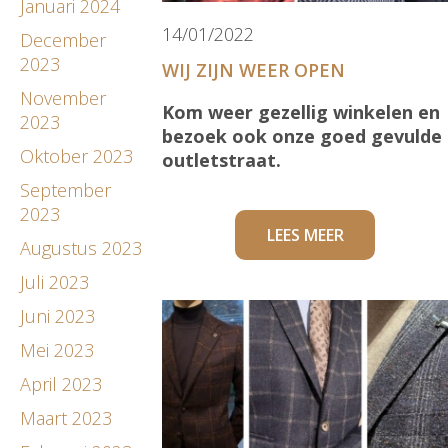
Januari 2024
14/01/2022
December
2023
WIJ ZIJN WEER OPEN
November
Kom weer gezellig winkelen en
2023
bezoek ook onze goed gevulde
Oktober 2023
outletstraat.
September
2023
LEES MEER
Augustus 2023
Juli 2023
Juni 2023
Mei 2023
April 2023
Maart 2023