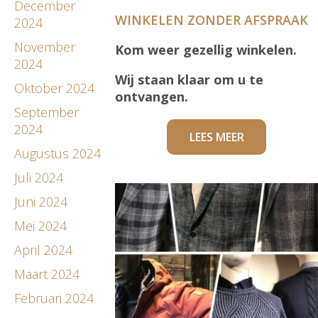
December
WINKELEN ZONDER AFSPRAAK
2024
November
Kom weer gezellig winkelen.
2024
Wij staan klaar om u te
Oktober 2024
ontvangen.
September
2024
LEES MEER
Augustus 2024
Juli 2024
Juni 2024
Mei 2024
April 2024
Maart 2024
Februari 2024