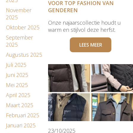
VOOR TOP FASHION VAN
November
GENDEREN
2025
Onze najaarscollectie houdt u
Oktober 2025
warm en stijlvol deze herfst.
September
2025
LEES MEER
Augustus 2025
Juli 2025
Juni 2025
Mei 2025
April 2025
Maart 2025
Februari 2025
Januari 2025
23/10/2025