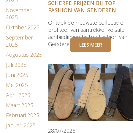
SCHERPE PRIJZEN BIJ TOP
November
FASHION VAN GENDEREN
2025
Ontdek de nieuwste collectie en
Oktober 2025
profiteer van aantrekkelijke sale-
aanbiedingen bij Top Fashion van
September
Genderen
2025
LEES MEER
Augustus 2025
Juli 2025
Juni 2025
Mei 2025
April 2025
Maart 2025
Februari 2025
Januari 2025
28/07/2026