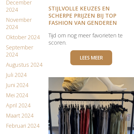
December
STIJLVOLLE KEUZES EN
2024
SCHERPE PRIJZEN BIJ TOP
November
FASHION VAN GENDEREN
2024
Tijd om nog meer favorieten te
Oktober 2024
scoren.
September
2024
LEES MEER
Augustus 2024
Juli 2024
Juni 2024
Mei 2024
April 2024
Maart 2024
Februari 2024