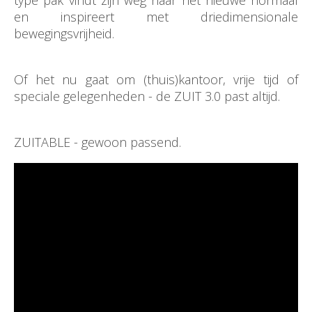
type pak vindt zijn weg naar het nieuwe normaal
en inspireert met driedimensionale
bewegingsvrijheid.
Of het nu gaat om (thuis)kantoor, vrije tijd of
speciale gelegenheden - de ZUIT 3.0 past altijd.
ZUITABLE - gewoon passend.