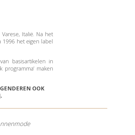
Varese, Italië. Na het
 1996 het eigen label
van basisartikelen in
tock programma’ maken
N GENDEREN OOK
N
.
mannenmode